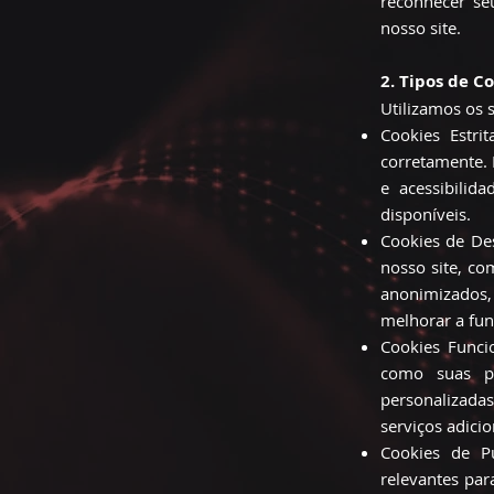
reconhecer se
nosso site.
2. Tipos de C
Utilizamos os 
Cookies Estri
corretamente. 
e acessibilid
disponíveis.
Cookies de De
nosso site, co
anonimizados, 
melhorar a fun
Cookies Funci
como suas pr
personalizadas
serviços adici
Cookies de Pu
relevantes par