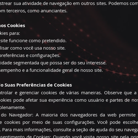
strear sua atividade de navegação em outros sites. Podemos com
m terceiros, como anunciantes.
os Cookies
kies para:
 site funcione como pretendido.
lisar como você usa nosso site.
referências e configurações.
cidade segmentada que possa ser do seu interesse.
empenho e a funcionalidade geral de nosso site.
o Suas Preferências de Cookies
trolar e gerenciar cookies de várias maneiras. Observe que 
okies pode afetar sua experiência como usuário e partes de n
 plenamente.
 do Navegador: A maioria dos navegadores da web permite 
de cookies por meio de suas configurações. Você pode escolh
s. Para mais informações, consulte a seção de ajuda do seu naveg
entimento de Cookies: Quando você visita nosso site pela pri