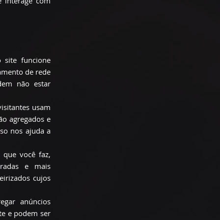
ê interage com
 site funcione
iamento de rede
odem não estar
isitantes usam
são agregados e
sso nos ajuda a
 que você faz,
oradas e mais
eirizados cujos
regar anúncios
ite e podem ser