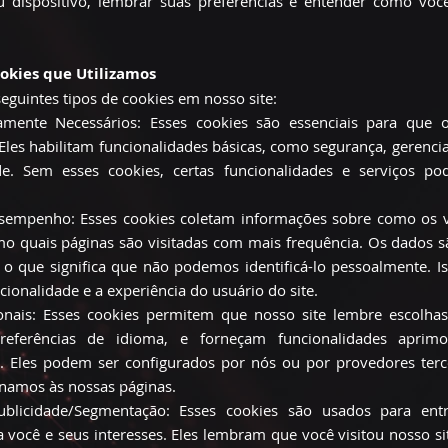
u dispositivo, lembrar suas preferências e entender como voc
ookies que Utilizamos
seguintes tipos de cookies em nosso site:
tamente Necessários: Esses cookies são essenciais para que o
Eles habilitam funcionalidades básicas, como segurança, gerenc
ade. Sem esses cookies, certas funcionalidades e serviços p
sempenho: Esses cookies coletam informações sobre como os v
mo quais páginas são visitadas com mais frequência. Os dados 
o que significa que não podemos identificá-lo pessoalmente. I
cionalidade e a experiência do usuário do site.
onais: Esses cookies permitem que nosso site lembre escolhas
eferências de idioma, e forneçam funcionalidades aprim
. Eles podem ser configurados por nós ou por provedores terc
onamos às nossas páginas.
blicidade/Segmentação: Esses cookies são usados para ent
a você e seus interesses. Eles lembram que você visitou nosso s