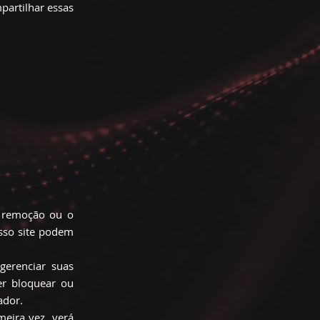
partilhar essas
a remoção ou o
osso site podem
gerenciar suas
er bloquear ou
ador.
meira vez, verá