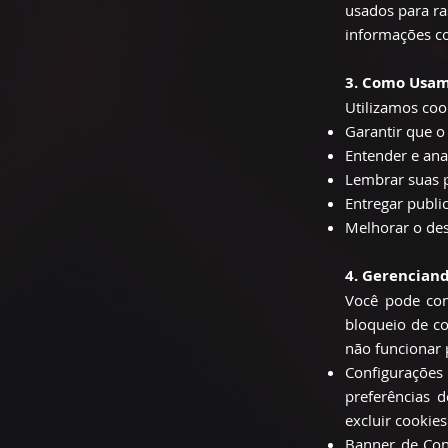
usados para ra
informações co
3. Como Usam
Utilizamos coo
Garantir que o
Entender e ana
Lembrar suas p
Entregar publi
Melhorar o des
4. Gerenciand
Você pode con
bloqueio de co
não funcionar
Configurações
preferências 
excluir cookie
Banner de Cons