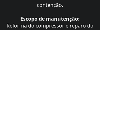
contenção.
Escopo de manutenção:
Reforma do compressor e reparo do
tubo.
Perdas evitadas:
US$ 2.7M
in repair costs
60 dias