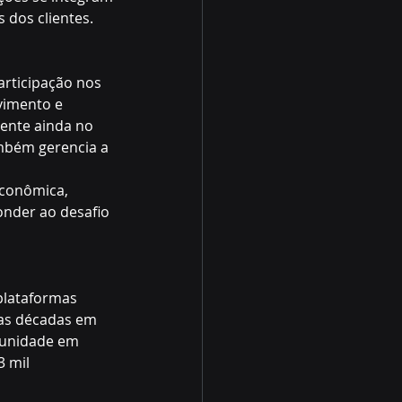
 dos clientes.
articipação nos 
vimento e 
sente ainda no 
mbém gerencia a 
econômica, 
onder ao desafio 
plataformas 
uas décadas em 
 unidade em 
 mil 