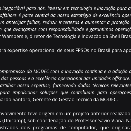
 inegociável para nós. Investir em tecnologia e inovação para a
ffshore é parte central da nossa estratégia de excelência opera
 antecipar falhas, reduzir incertezas e aumentar a proteção 
m que avançamos com responsabilidade e garantimos operaçõ
er Wambersie, diretor de Tecnologia e Inovação da Shell Brasi
rá expertise operacional de seus FPSOs no Brasil para apo
o compromisso da MODEC com a inovação contínua e a adoção de
das pessoas e a excelência operacional das unidades offshore. 
ilhar nossa expertise, fornecendo dados técnicos relevantes 
o para impulsionar soluções que contribuam para operaçõe
nardo Santoro, Gerente de Gestão Técnica da MODEC.
nvolvimento teve origem em um projeto anterior realizado 
 (Unicamp), sob coordenação do Professor Sávio Viana. Na 
istrados dois programas de computador, que originar