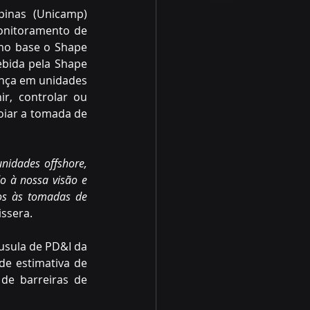
inas (Unicamp) 
nitoramento de 
omo base o Shape 
bida pela Shape 
ança em unidades 
r, controlar ou 
oiar a tomada de 
nidades offshore, 
 à nossa visão e 
os às tomadas de 
issera.
usula de PD&I da 
e estimativa de 
e barreiras de 