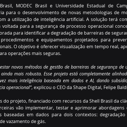
l Brasil, MODEC Brasil e Universidade Estadual de Camp
ia para o desenvolvimento de novas metodologias de mo
om a utilização de inteligência artificial. A solução terá c
 voltada para a segurança de processo operacional conce
imorada para identificar a degradação de barreiras de segur
, procedimentos e equipamentos projetados para preveni
ionais. O objetivo é oferecer visualização em tempo real, ap
para operações mais seguras.  
estar novos métodos de gestão de barreiras de segurança de u
ainda mais robusta. Esse projeto está completamente alinhado
a vez mais inteligência baseada em dados e AI, dando subsídi
cia operacional”
, explicou o CEO da Shape Digital, Felipe Bald
 do projeto, financiado com recursos da Shell Brasil da clá
ceiras vão implementar, testar e aprimorar abordagens d
as baseadas em dados para dois contextos: degradação d
 de vazamento de gás.