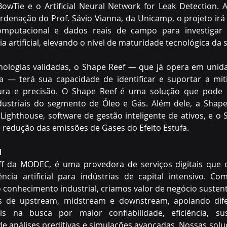
owTie e o Artificial Neural Network for Leak Detection. Ag
denação do Prof. Sávio Vianna, da Unicamp, o projeto irá
omputacional e dados reais de campo para investigar e
a artificial, elevando o nível de maturidade tecnológica da 
ologias validadas, o Shape Reef — que já opera em unida
ca — terá sua capacidade de identificar e suportar a mit
ra e precisão. O Shape Reef é uma solução que pode s
ndustriais do segmento de Óleo e Gás. Além dele, a Shape
Lighthouse, software de gestão inteligente de ativos, e o 
 e redução das emissões de Gases do Efeito Estufa.
l
f da MODEC, é uma provedora de serviços digitais que o
ncia artificial para indústrias de capital intensivo. Co
 conhecimento industrial, criamos valor de negócio sustent
 de upstream, midstream e downstream, apoiando difer
ais na busca por maior confiabilidade, eficiência, sus
e análises preditivas e simulações avançadas. Nossas solu