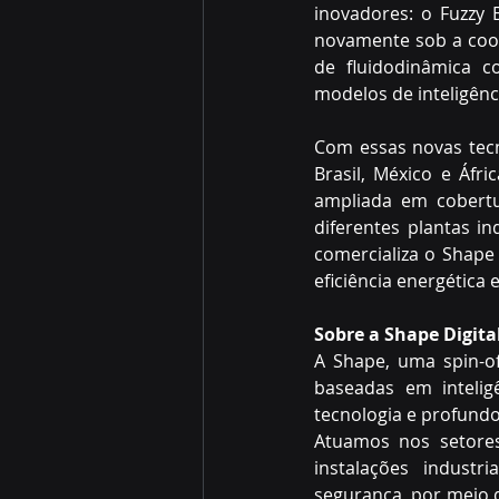
inovadores: o Fuzzy B
novamente sob a coor
de fluidodinâmica c
modelos de inteligênci
Com essas novas tecn
Brasil, México e Áfri
ampliada em cobertu
diferentes plantas i
comercializa o Shape 
eficiência energética
Sobre a Shape Digita
A Shape, uma spin-of
baseadas em inteligê
tecnologia e profundo
Atuamos nos setores
instalações industri
segurança, por meio d