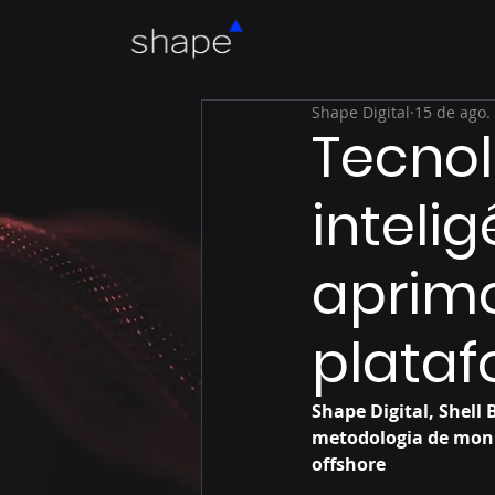
Shape Digital
15 de ago.
Tecnolo
intelig
aprim
plataf
Shape Digital, Shell
metodologia de moni
offshore