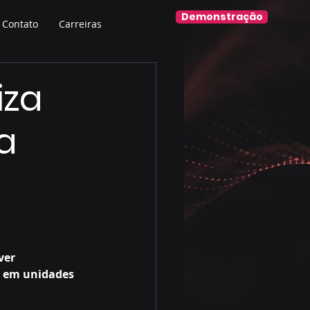
Demonstração
Contato
Carreiras
iza
ra
e
ver 
s em unidades 