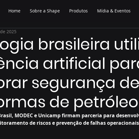
Home
Sobre a Shape
Produtos
Mídia & Eventos
 de 2025
gia brasileira util
ência artificial pa
orar segurança d
ormas de petróleo
 Brasil, MODEC e Unicamp firmam parceria para desenvol
toramento de riscos e prevenção de falhas operacionai