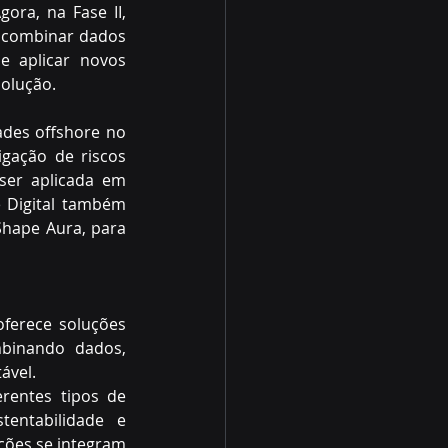
ora, na Fase II, 
 combinar dados 
 aplicar novos 
solução.
des offshore no 
igação de riscos 
er aplicada em 
 Digital também 
Shape Aura, para 
ferece soluções 
mbinando dados, 
ável.
entes tipos de 
tentabilidade e 
ções se integram 